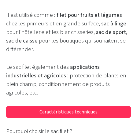
Il est utilisé
comme :
filet
pour
fruits et légumes
chez les primeurs et
en
grande
surface
,
sac à
linge
p
o
ur
l’hôtellerie
et les
blanchisseries
,
sac de sport
,
sac
de caisse
pour les
boutiques
qui
souhaitent se
différencier
.
Le sac filet
également
des
applications
industrielles
et
agricoles
:
protection
de
plant
s
en
plein champ
, conditionnement
de produits
agricoles
,
etc.
Caractéristiques techniques
Pourquoi choisir le
sac filet
?