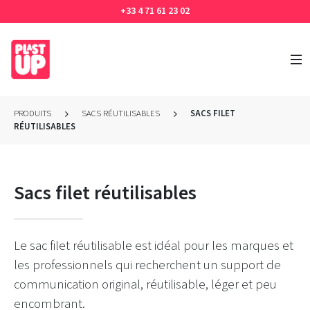
+33 4 71 61 23 02
PRODUITS
SACS RÉUTILISABLES
SACS FILET
RÉUTILISABLES
Sacs filet réutilisables
Le sac filet
réutilisable
est
idéal
pour
les marques et
les professionnels
qui recherchent
un support
de
communication original
,
réutilisable, léger
et peu
encombrant
.