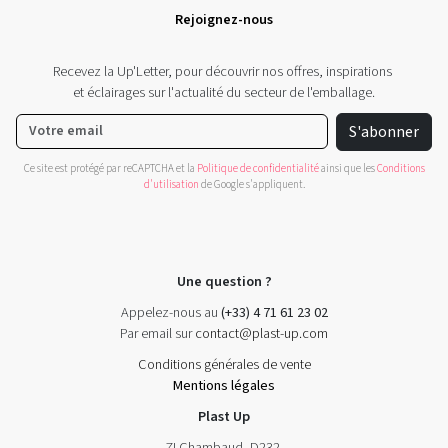
Rejoignez-nous
Recevez la Up'Letter, pour découvrir nos offres, inspirations
et éclairages sur l'actualité du secteur de l'emballage.
S'abonner
Ce site est protégé par reCAPTCHA et la
Politique de confidentialité
ainsi que les
Conditions
d'utilisation
de Google s'appliquent.
Une question ?
Appelez-nous au
(+33) 4 71 61 23 02
Par email sur
contact@plast-up.com
Conditions générales de vente
Mentions légales
Plast Up
ZI Chambaud, D232,