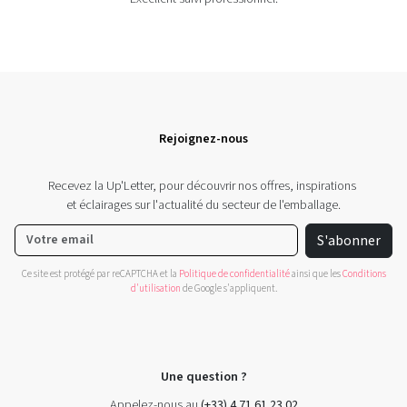
Rejoignez-nous
Recevez la Up'Letter, pour découvrir nos offres, inspirations
et éclairages sur l'actualité du secteur de l'emballage.
S'abonner
Ce site est protégé par reCAPTCHA et la
Politique de confidentialité
ainsi que les
Conditions
d'utilisation
de Google s'appliquent.
Une question ?
Appelez-nous au
(+33) 4 71 61 23 02