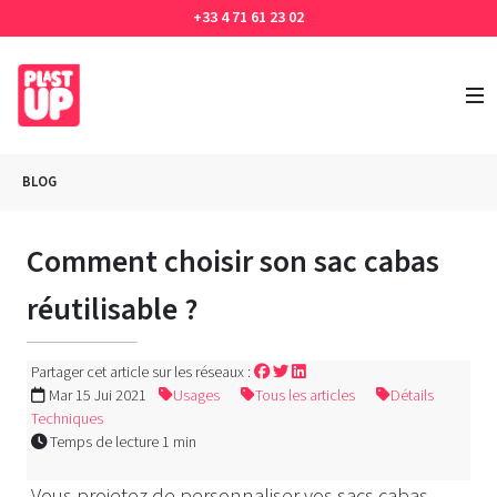
+33 4 71 61 23 02
BLOG
Comment choisir son sac cabas
réutilisable ?
Partager cet article sur les réseaux :
Mar 15 Jui 2021
Usages
Tous les articles
Détails
Techniques
Temps de lecture 1 min
Vous projetez de personnaliser vos sacs cabas